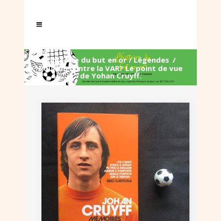
L'histoire du but en or
/
Légendes
/
Pour ou contre la VAR? Le point de vue
de Yohan Cruyff.