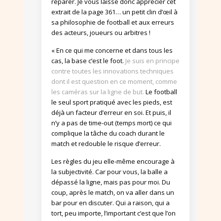
réparer. Je vous laisse donc apprécier cet
extrait de la page 361… un petit clin d’œil à
sa philosophie de football et aux erreurs
des acteurs, joueurs ou arbitres !
« En ce qui me concerne et dans tous les
cas, la base c’est le foot.
Je suis en principe
contre toutes les innovations techniques
dont il est question en ce moment, comme
les caméras sur la ligne de but.
Le football
le seul sport pratiqué avec les pieds, est
déjà un facteur d’erreur en soi. Et puis, il
n’y a pas de time-out (temps mort) ce qui
complique la tâche du coach durant le
match et redouble le risque d’erreur.
Les règles du jeu elle-même encourage à
la subjectivité. Car pour vous, la balle a
dépassé la ligne, mais pas pour moi. Du
coup, après le match, on va aller dans un
bar pour en discuter. Qui a raison, qui a
tort, peu importe, l’important c’est que l’on