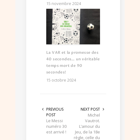
15 novembre 2024
La VAR et la promesse des
40 secondes… un véritable
temps mort de 90
secondes!
15 octobre 2024
PREVIOUS
NEXT POST
POST
Michel
Le Messi
Vautrot.
numéro 30
L’amour du
est arrivé !
Jeu, de la 18e
règle, celle du