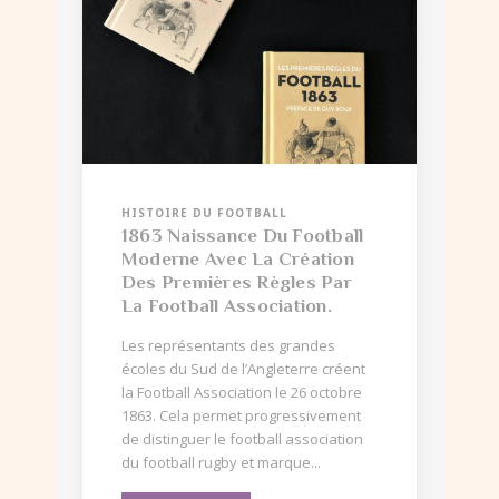
HISTOIRE DU FOOTBALL
1863 Naissance Du Football
Moderne Avec La Création
Des Premières Règles Par
La Football Association.
Les représentants des grandes
écoles du Sud de l’Angleterre créent
la Football Association le 26 octobre
1863. Cela permet progressivement
de distinguer le football association
du football rugby et marque...