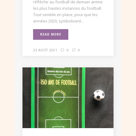
réfléchir au football de demain anime
les plus hautes instances du football.
Tout semble en place, pour que les
années 2020, symbolisent...
READ MORE
23 AOÛT 2021
0
0