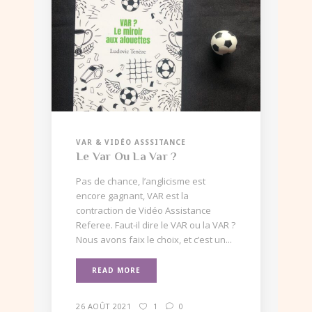
VAR & VIDÉO ASSSITANCE
Le Var Ou La Var ?
Pas de chance, l’anglicisme est
encore gagnant, VAR est la
contraction de Vidéo Assistance
Referee. Faut-il dire le VAR ou la VAR ?
Nous avons faix le choix, et c’est un...
READ MORE
26 AOÛT 2021
1
0