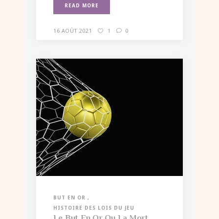
READ MORE
16 AOÛT 2021
1
0
BUT EN OR
HISTOIRE DES LOIS DU JEU
Le But En Or Ou La Mort