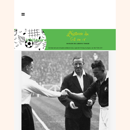
L'histoire du but en or
/
2021
/
août