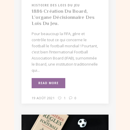
HISTOIRE DES LOIS DU JEU
1886 Création Du Board,
L’organe Décisionnaire Des
Lois Du Jeu.
Pour beaucoup la FIFA, gère et
contrôle tout ce qui concerne le
football le football mondial ! Pourtant,
c’est bien l’International Football
Association Board (IFAB), surnommée
le Board, une institution traditionnelle
qui...
READ MORE
19 AOÛT 2021
1
0